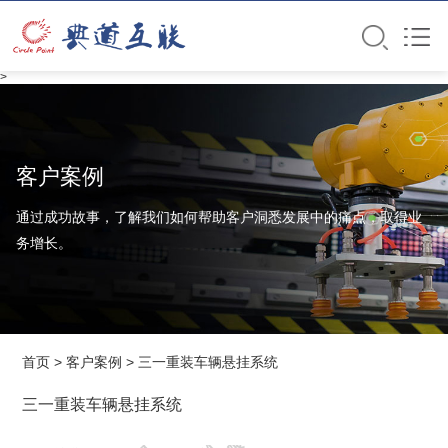
>
客户案例
通过成功故事，了解我们如何帮助客户洞悉发展中的痛点，取得业
务增长。
首页
>
客户案例
> 三一重装车辆悬挂系统
三一重装车辆悬挂系统