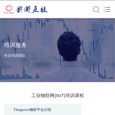
培训服务
专业培训团队
工业物联网(IIoT)培训课程
Thingworx物联平台介绍